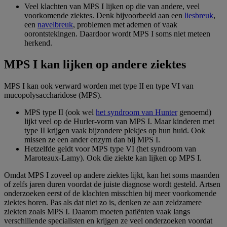
Veel klachten van MPS I lijken op die van andere, veel
voorkomende ziektes. Denk bijvoorbeeld aan een
liesbreuk
,
een
navelbreuk
, problemen met ademen of vaak
oorontstekingen. Daardoor wordt MPS I soms niet meteen
herkend.
MPS I kan lijken op andere ziektes
MPS I kan ook verward worden met type II en type VI van
mucopolysaccharidose (MPS).
MPS type II (ook wel
het syndroom van Hunter
genoemd)
lijkt veel op de Hurler-vorm van MPS I. Maar kinderen met
type II krijgen vaak bijzondere plekjes op hun huid. Ook
missen ze een ander enzym dan bij MPS I.
Hetzelfde geldt voor MPS type VI (het syndroom van
Maroteaux-Lamy). Ook die ziekte kan lijken op MPS I.
Omdat MPS I zoveel op andere ziektes lijkt, kan het soms maanden
of zelfs jaren duren voordat de juiste diagnose wordt gesteld. Artsen
onderzoeken eerst of de klachten misschien bij meer voorkomende
ziektes horen. Pas als dat niet zo is, denken ze aan zeldzamere
ziekten zoals MPS I. Daarom moeten patiënten vaak langs
verschillende specialisten en krijgen ze veel onderzoeken voordat