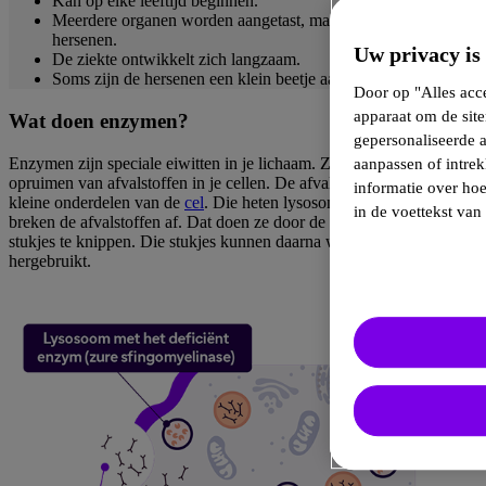
Kan op elke leeftijd beginnen.
Meerdere organen worden aangetast, maar meestal niet de
hersenen.
Uw privacy is
De ziekte ontwikkelt zich langzaam.
Soms zijn de hersenen een klein beetje aangetast.
Door op "Alles acce
apparaat om de siten
Wat doen enzymen?
gepersonaliseerde 
Enzymen zijn speciale eiwitten in je lichaam. Ze helpen bij het
aanpassen of intrek
opruimen van afvalstoffen in je cellen. De afvalstoffen zitten in
informatie over ho
kleine onderdelen van de
cel
. Die heten lysosomen. Enzymen
in de voettekst van 
breken de afvalstoffen af. Dat doen ze door de stoffen in kleine
stukjes te knippen. Die stukjes kunnen daarna worden afgevoerd of
hergebruikt.