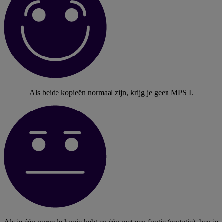
Als beide kopieën normaal zijn, krijg je geen MPS I.
Als je één normale kopie hebt en één met een foutje (mutatie), ben je