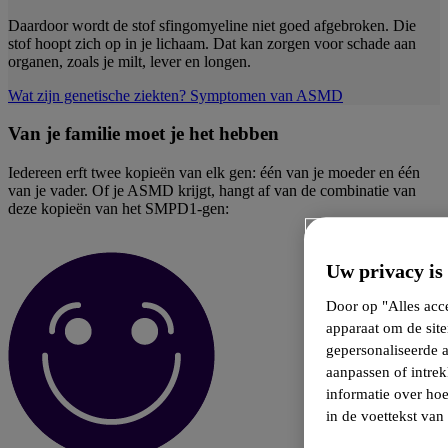
Daardoor wordt de stof sfingomyeline niet goed afgebroken. Die
stof hoopt zich op in je lichaam. Dat kan zorgen voor schade aan
organen, zoals je milt, lever en longen.
Wat zijn genetische ziekten?
Symptomen van ASMD
Van je familie moet je het hebben
Iedereen erft twee kopieën van elk gen: één van je moeder en één
van je vader. Of je ASMD krijgt, hangt af van de combinatie van
deze kopieën van het SMPD1-gen:
Uw privacy is
Door op "Alles acce
apparaat om de siten
gepersonaliseerde 
aanpassen of intrek
informatie over ho
in de voettekst van 