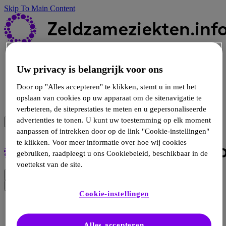
Skip To Main Content
ZIEKTE VAN POMPE
Uw privacy is belangrijk voor ons
ZIEKTE VAN GAUCHER
ZIEKTE VAN FABRY
Door op "Alles accepteren" te klikken, stemt u in met het
ASMD
opslaan van cookies op uw apparaat om de sitenavigatie te
MPS I
verbeteren, de siteprestaties te meten en u gepersonaliseerde
advertenties te tonen. U kunt uw toestemming op elk moment
aanpassen of intrekken door op de link "Cookie-instellingen"
te klikken. Voor meer informatie over hoe wij cookies
gebruiken, raadpleegt u ons Cookiebeleid, beschikbaar in de
voettekst van de site.
Cookie-instellingen
Oops!
Alles accepteren